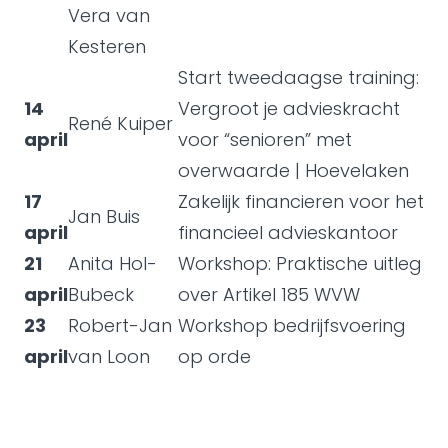
Vera van
Kesteren
Start tweedaagse training:
14
Vergroot je advieskracht
René Kuiper
april
voor “senioren” met
overwaarde | Hoevelaken
17
Zakelijk financieren voor het
Jan Buis
april
financieel advieskantoor
21
Anita Hol-
Workshop: Praktische uitleg
april
Bubeck
over Artikel 185 WVW
23
Robert-Jan
Workshop bedrijfsvoering
april
van Loon
op orde