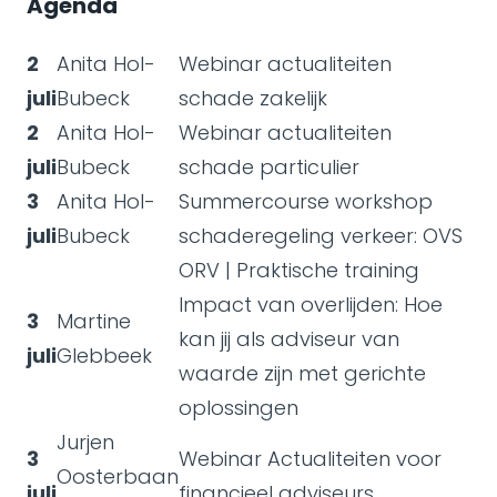
Agenda
2
Anita Hol-
Webinar actualiteiten
juli
Bubeck
schade zakelijk
2
Anita Hol-
Webinar actualiteiten
juli
Bubeck
schade particulier
3
Anita Hol-
Summercourse workshop
juli
Bubeck
schaderegeling verkeer: OVS
ORV | Praktische training
Impact van overlijden: Hoe
3
Martine
kan jij als adviseur van
juli
Glebbeek
waarde zijn met gerichte
oplossingen
Jurjen
3
Webinar Actualiteiten voor
Oosterbaan
juli
financieel adviseurs