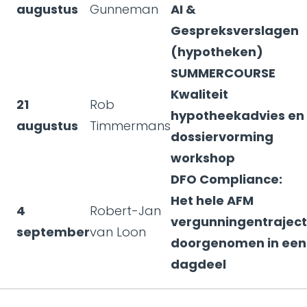
augustus
Gunneman
AI &
Gespreksverslagen
(hypotheken)
SUMMERCOURSE
Kwaliteit
21
Rob
hypotheekadvies en
augustus
Timmermans
dossiervorming
workshop
DFO Compliance:
Het hele AFM
4
Robert-Jan
vergunningentraject
september
van Loon
doorgenomen in een
dagdeel