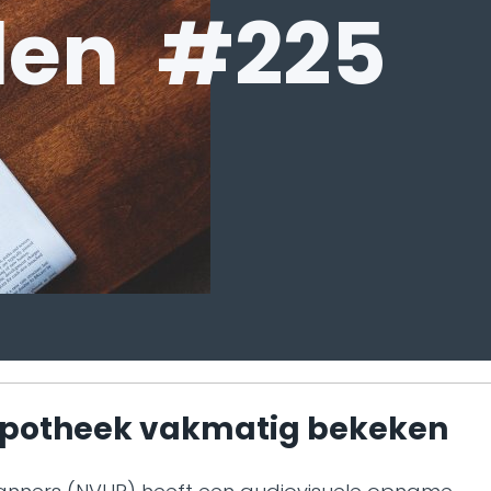
len #225
 hypotheek vakmatig bekeken